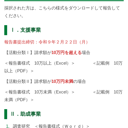
採択された方は、こちらの様式をダウンロードして報告して
ください。
Ⅰ．支援事業
報告書提出締切：令和９年２月２２日（月）
【活動分類Ⅰ】請求額が
10万円を
超える
場合
＜
報告書様式
10万以上（Excel）
＞ ＜
記載例 10万
以上（PDF）
＞
【活動分類Ⅱ】請求額が
10万円
未満
の場合
＜
報告書様式
10万未満（Excel）
＞ ＜
記載例 10万
未満（PDF）
＞
Ⅱ．助成事業
調査研究 ＜
報告書様式（Ｗｏｒｄ）
＞