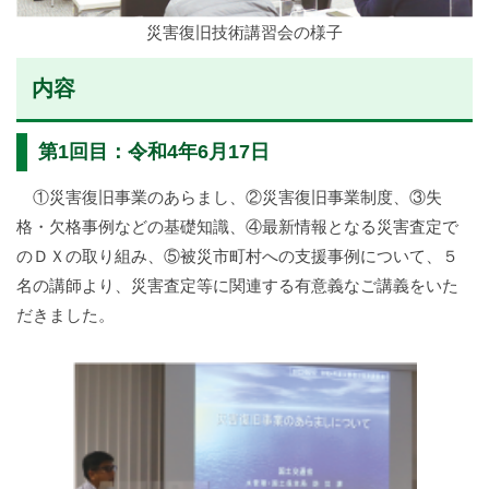
災害復旧技術講習会の様子
内容
第1回目：令和4年6月17日
①災害復旧事業のあらまし、②災害復旧事業制度、③失
格・欠格事例などの基礎知識、④最新情報となる災害査定で
のＤＸの取り組み、⑤被災市町村への支援事例について、５
名の講師より、災害査定等に関連する有意義なご講義をいた
だきました。