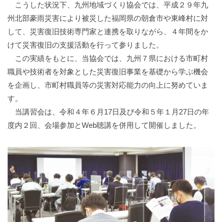
こうした状況下、九州地域づくり協会では、平成２９年九
州北部豪雨災害により被災した福岡県の朝倉市や東峰村に対
して、災害復旧技術専門家と連携を取りながら、４年間をか
けて災害復旧の支援活動を行って参りました。
この実績をもとに、当協会では、九州７県における市町村
職員や技術者を対象とした災害復旧事業を基礎から学ぶ機会
を企画し、市町村職員等の災害対応能力の向上に努めていま
す。
当講習会は、令和４年６月17日及び令和５年１月27日の年
度内２回、会場参加とWeb聴講を併用して開催しました。