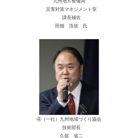
九州地方整備局
災害対策マネジメント室
課長補佐
田畑 浩規 氏
④（一社）九州地域づくり協会
技術部長
久留 省二