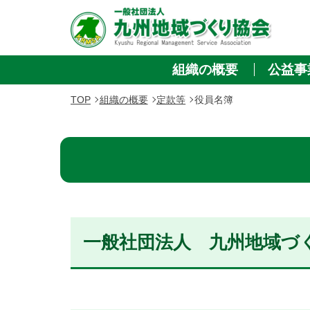
組織の概要
公益事
TOP
組織の概要
定款等
役員名簿
一般社団法人 九州地域づ