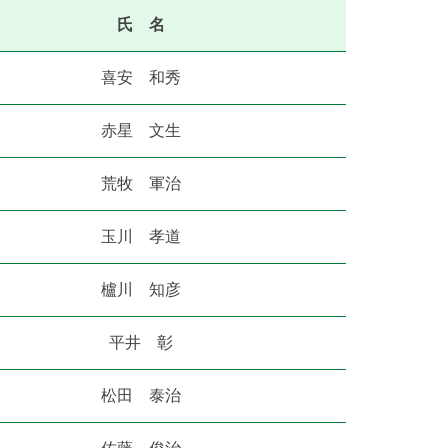
氏 名
喜安 和秀
赤星 文生
荒牧 軍治
玉川 孝道
櫨川 知彦
平井 彰
松田 泰治