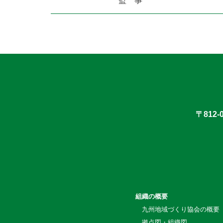
監 事
〒812
組織の概要
九州地域づくり協会の概要
拠点図・組織図