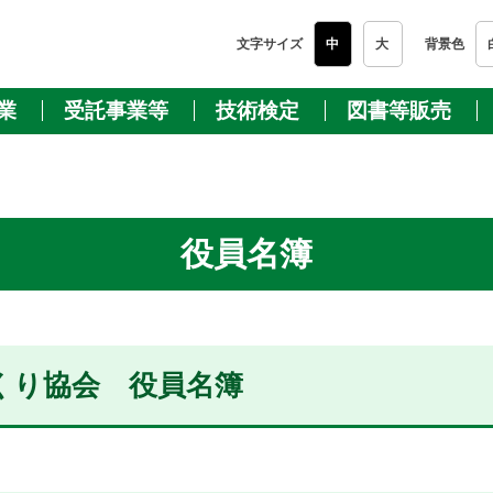
文字サイズ
中
大
背景色
業
受託事業等
技術検定
図書等販売
役員名簿
くり協会 役員名簿